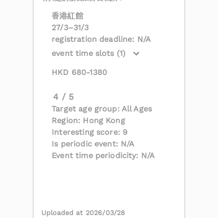
香港紅館
27/3–31/3
registration deadline: N/A
event time slots (1)
HKD 680-1380
4 / 5
Target age group: All Ages
Region: Hong Kong
Interesting score: 9
Is periodic event: N/A
Event time periodicity: N/A
Uploaded at 2026/03/28