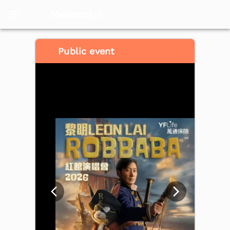
Meventol
HK
Public event