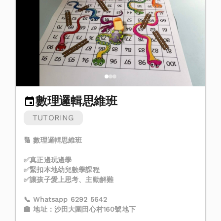
數理邏輯思維班
TUTORING
🔢 數理邏輯思維班
✅真正邊玩邊學
✅緊扣本地幼兒數學課程
✅讓孩子愛上思考、主動解難
📞 Whatsapp 6292 5642
🏫 地址：沙田大圍田心村160號地下