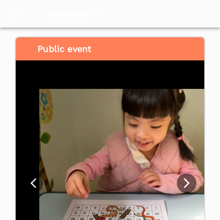
Meventol
HK
Public event