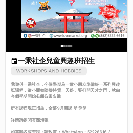
一乘社企兒童興趣班招生
WORKSHOPS AND HOBBIES
我哋係一乘社企，今個學期為一衆小朋友準備好一系列興趣
班課程，從小開始陪養特質、天份，要打開天才之門，就由
今個學期開始💪🏼💪🏼💪🏼
所有課程現正招生，全部9月開課 🎊🎊🎊
詳情請參閱有關海報
如需報名或查詢：請致電 / WhatsApp : 52226616 /