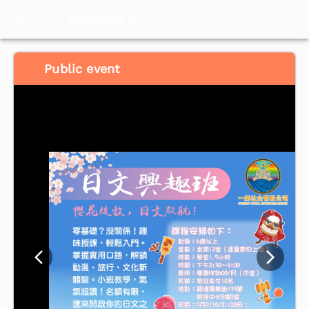
Meventol
HK
Public event