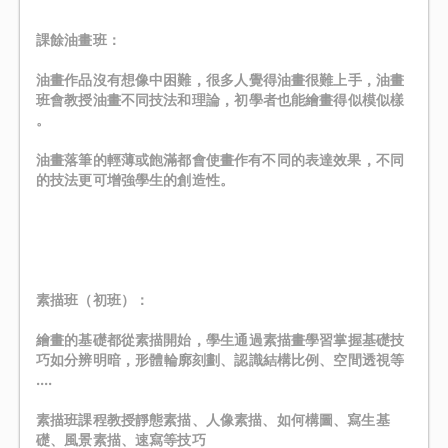
󠀠
課餘油畫班：
油畫作品沒有想像中困難 , 很多人覺得油畫很難上手 , 油畫
班會教授油畫不同技法和理論 , 初學者也能繪畫得似模似樣
。
油畫落筆的輕薄或飽滿都會使畫作有不同的表達效果 , 不同
的技法更可增強學生的創造性。
󠀠
󠀠
素描班（初班）：
繪畫的基礎都從素描開始 , 學生通過素描畫學習掌握基礎技
巧如分辨明暗 , 形體輪廓刻劃、認識結構比例、空間透視等
....
素描班課程教授靜態素描、人像素描、如何構圖、寫生基
礎、風景素描、速寫等技巧