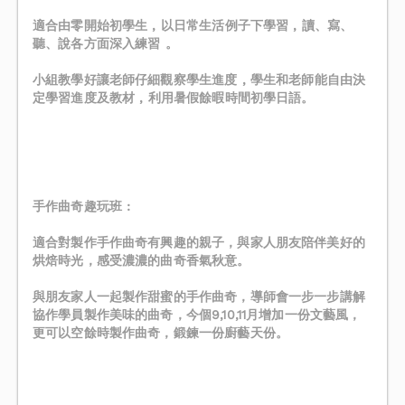
適合由零開始初學生 , 以日常生活例子下學習 , 讀、寫、
聽、說各方面深入練習 。
小組教學好讓老師仔細觀察學生進度 , 學生和老師能自由決
定學習進度及教材 , 利用暑假餘暇時間初學日語。
󠀠
󠀠
手作曲奇趣玩班 :
適合對製作手作曲奇有興趣的親子，與家人朋友陪伴美好的
烘焙時光，感受濃濃的曲奇香氣秋意。
與朋友家人一起製作甜蜜的手作曲奇，導師會一步一步講解
協作學員製作美味的曲奇，今個9,10,11月增加一份文藝風，
更可以空餘時製作曲奇，鍛鍊一份廚藝天份。
󠀠