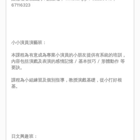
67116323
󠀠
󠀠
小小演員演藝班：
本課程為有意成為專業小演員的小朋友提供有系統的培訓 ,
內容包括演戲及表演的感情記憶 / 基本技巧 / 形體動作 等
要訣。
課程為小組練習及個別指導，教授演戲基礎，從小打好根
基。
日文興趣班 :