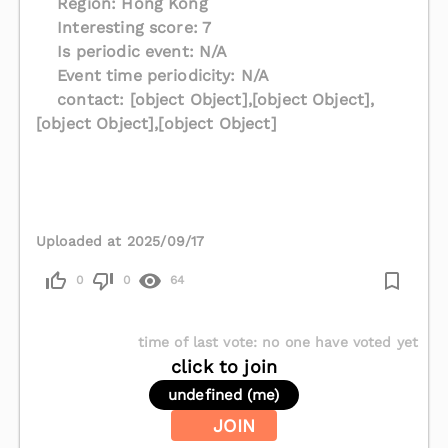
Region: Hong Kong
Interesting score: 7
Is periodic event: N/A
Event time periodicity: N/A
contact: [object Object],[object Object],
[object Object],[object Object]
Uploaded at 2025/09/17
0
0
64
time of last vote
:
no one have voted yet
click to join
undefined (me)
JOIN