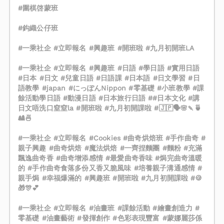
#圍棋啓蒙班
#鈎織公仔班
#一乘社企 #立即報名 #興趣班 #開班啦 #九月初開班LA
#一乘社企 #立即報名 #興趣班 #日語 #學日語 #實用日語
#日本 #日文 #兒童日語 #日語課 #日本語 #日文學習 #日
語教學 #japan #にっぽんNippon #零基礎 #小班教學 #課
餘活動學日語 #動漫日語 #日本旅行日語 ##日本文化 #講
日文唔洗口窒窒la #開班啦 #九月初開課啦 #🇯🇵🗣🌸🍡🍵
🎎🍜
#一乘社企 #立即報名 #Cookies #曲奇烘焙班 #手作曲奇 #
親子興趣 #曲奇烘焙 #魔法烘焙 #一齊捏麵團 #麵粉 #充滿
飄逸曲奇香 #曲奇增添感情 #最愛曲奇香味 #焗完曲奇溫暖
的 #手作曲奇食落多份又香又脆風味 #培養親子溝通感情 #
親手焗 #幸福爆滿的 #興趣班 #開班啦 #九月初開課啦 #🍪
🎁🎊💕
#一乘社企 #立即報名 #油畫班 #課餘活動 #繪畫創造力 #
零基礎 #油畫藝術 #發揮創作 #色彩表現豐富 #蒙娜麗莎係