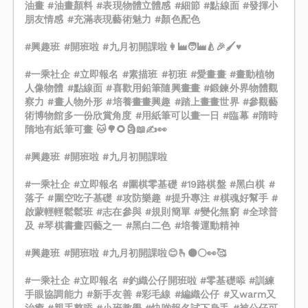
油畫 #油畫顏料 #表現物體立體感 #細節 #點線面 #發揮小
朋友情感 #充滿表現藝術魅力 #顏色配色
#興趣班 #開班啦 #九月初開課啦👩‍🏭🧑‍🏭🍐🎉🖌♥️
#一乘社企 #立即報名 #素描班 #初班 #愛畫畫 #畫動植物
人像物體 #點線面 #喜歡用鉛筆隨興畫畫 #鍛鍊外界物體觀
察力 #畫人物外形 #培養畫畫興趣 #踏上畫畫世界 #參觀藝
術博物館多一份欣賞角度 #用紙筆可以畫一日 #臨幕 #隋時
隋地有紙筆可畫 🐱🌳🌻🗿📖✍️👀
#興趣班 #開班啦 #九月初開課啦
#一乘社企 #立即報名 #圍棋零基礎 #19路棋盤 #黑白棋 #
落子 #圍空吃子基礎 #攻防樂趣 #提升專注 #棋魂好幫手 #
啟蒙輕輕鬆鬆班 #志在參與 #規則簡單 #變化無窮 #全球普
及 #琴棋書畫四藝之一 #黑白二色 #培養運動精神
#興趣班 #開班啦 #九月初開課啦😊🫰⚫️⚪️👀🥰
#一乘社企 #立即報名 #釣織公仔開班啦 #零基礎㖭 #訓練
手眼協調能力 #新手友善 #彩毛線 #編織公仔 #又warm又