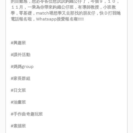
的自癒感，想必令各位想試試鈎織公仔了，今個９，１０，
１１月，一乘為你帶來鈎織公仔班，有導師教授，小班教
學，零基礎，match哂想學又去那找的朋友仔，快Ｄ打我哋
電話報名啦，Whatsapp接愛報名㗎!!!!!
󠀠
#興趣班
#課外活動
#媽媽group
#家長群組
#日文班
#油畫班
#手作曲奇趣玩班
#素描班