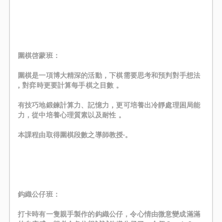
󠀠
󠀠
圍棋啓蒙班：
圍棋是一項博大精深的活動 , 下棋需要思考和預判對手想法
, 對弈時更要計算每手棋之目數 。
有技巧地鍛鍊計算力、記憶力 , 更可培養出冷靜處理困局能
力，從中培養心理質素以及耐性 。
本課程由取得圍棋段數之導師教授‧。
󠀠
󠀠
鈎織公仔班：
打卡時有一隻親手製作的鈎織公仔，令心情由微意變成滿滿