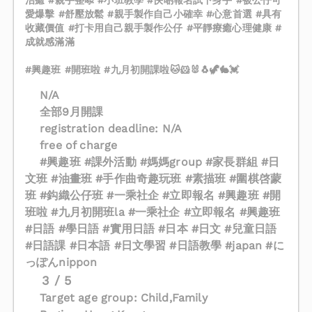
治癒 #親手整㖭 #小班教學 #快啲報名試下身手 #被公仔可
愛爆擊 #舒壓放鬆 #親手製作自己小確幸 #心意首選 #具有
收藏價值 #打卡用自己親手製作公仔 #平靜療癒心理健康 #
成就感滿滿
#興趣班 #開班啦 #九月初開課啦🐱🐹🐰🐧🦖🐇💓
N/A
全部9月開課
registration deadline: N/A
free of charge
#興趣班 #課外活動 #媽媽group #家長群組 #日
文班 #油畫班 #手作曲奇趣玩班 #素描班 #圍棋啓蒙
班 #鈎織公仔班 #一乘社企 #立即報名 #興趣班 #開
班啦 #九月初開班la #一乘社企 #立即報名 #興趣班
#日語 #學日語 #實用日語 #日本 #日文 #兒童日語
#日語課 #日本語 #日文學習 #日語教學 #japan #に
っぽんnippon
3 / 5
Target age group: Child,Family