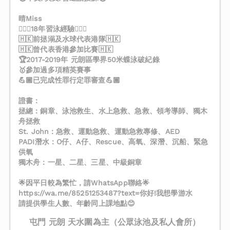
晴Miss
‍🏊🏻‍♀️18年習泳經驗🏊🏻‍♀️
🇭🇰前拯溺及水球代表港隊🇭🇰
🇭🇰曾代表香港參加比賽🇭🇰
🏆2017-2019年 元朗區學界50米蝶泳破紀錄
🥇參加過多項精英賽事
💪🏿已完成性罪行定罪審查💪🏿
證書：
拯總：銅章、泳池救生、水上急救、急救、領考導師、獨木
舟拯救
St. John：急救、運動急救、運動急救專修、AED
PADI潛水：O仔、A仔、Rescue、高氧、深潛、沉船、緊急
供氧
獨木舟：一星、二星、三星、中級銅章
🌟因平日較為繁忙，請WhatsApp聯絡🌟
https://wa.me/85251253487?text=你好!我想學游水
請提供學生人數、年齡同上課地點😊
屯門 元朗 天水圍為主（公眾泳池及私人會所）