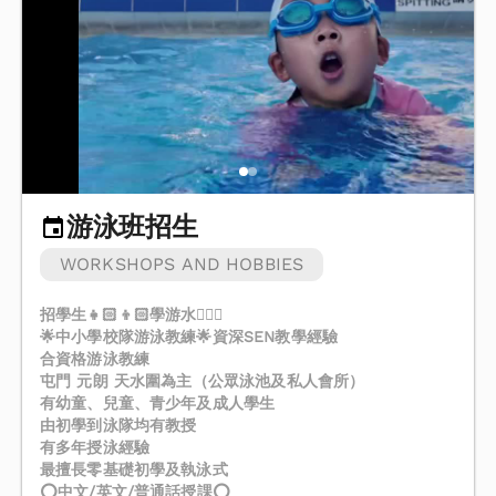
游泳班招生
WORKSHOPS AND HOBBIES
招學生👧🏻👦🏻學游水🏊🏻‍♀️
🌟中小學校隊游泳教練🌟資深SEN教學經驗
合資格游泳教練
屯門 元朗 天水圍為主（公眾泳池及私人會所）
有幼童、兒童、青少年及成人學生
由初學到泳隊均有教授
有多年授泳經驗
最擅長零基礎初學及執泳式
⭕️中文/英文/普通話授課⭕️