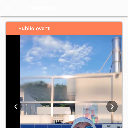
Meventol
HK
Public event