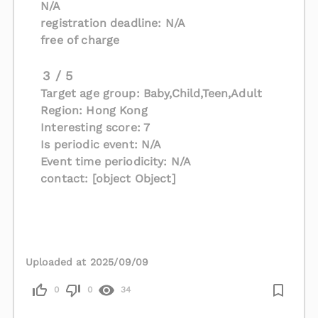
N/A
registration deadline: N/A
free of charge
3 / 5
Target age group: Baby,Child,Teen,Adult
Region: Hong Kong
Interesting score: 7
Is periodic event: N/A
Event time periodicity: N/A
contact: [object Object]
Uploaded at 2025/09/09
0
0
34