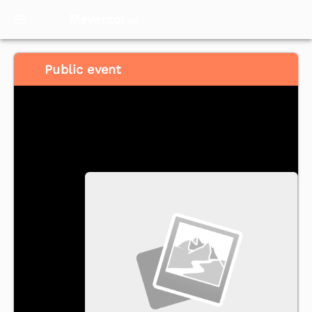
Meventol
HK
Public event