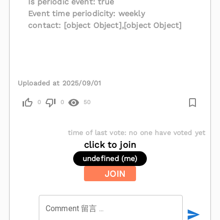
Is periodic event: true
Event time periodicity: weekly
contact: [object Object],[object Object]
Uploaded at 2025/09/01
0
0
50
time of last vote
:
no one have voted yet
click to join
undefined (me)
JOIN
Comment 留言 ...