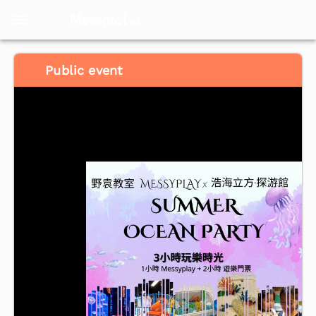
Meventol
HK
Public event