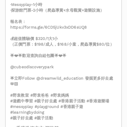
·Messyplay-1小時
·探游館門票-2小時（爬蟲導賞+水母觀賞+遊樂設施）
報名表：
https://forms.gle/6CD5jUkv3xDD6sUQ8
💰超值體驗價 $320/1大1小
（正價門票：$198/成人，$168/小童，爬蟲導賞$80/位）
🌟❤️🌟歡迎查詢自組包團🌟❤️🌟
@cubeodiscoverypark
🌟立即Follow @dreamwild_education 發掘更多好去處
🫶🏻
#野袁教室 #野袁爸爸 #野袁媽媽
#遊戲中學習 #親子好去處 #香港親子活動 #香港遊樂場
#messyplay #playground #香港親子遊
#learningbydoing
#親子好去處 #親子活動