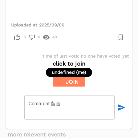
Uploaded at 2025/09/06
0
0
40
time of last vote
:
no one have voted yet
click to join
undefined (me)
JOIN
Comment 留言 ...
more relevent events